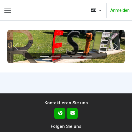
Zum Hauptinhalt
Anmelden
Website-Übersicht
Zurück
Weiter
Kontaktieren Sie uns
Folgen Sie uns